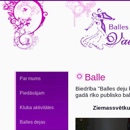
Balle
Par mums
Biedrība "Balles deju 
Piedāvājam
gadā rīko publisko bal
Ziemassvētku 
Kluba aktivitātes
Balles dejas