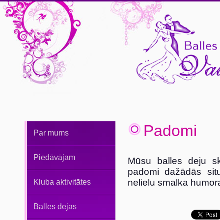
Padomi
Par mums
Piedāvājam
Mūsu balles deju sk
padomi dažādās situ
nelielu smalka humor
Kluba aktivitātes
Balles dejas