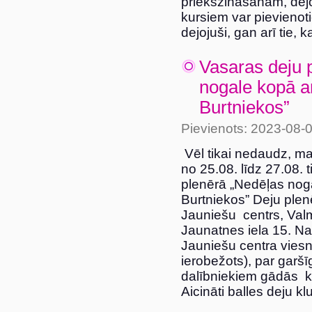
priekšzināšanām, dejo
kursiem var pievienoti
dejojuši, gan arī tie, k
Vasaras deju 
nogale kopā a
Burtniekos”
Pievienots: 2023-08-
Vēl tikai nedaudz, ma
no 25.08. līdz 27.08.
plenērā „Nedēļas nog
Burtniekos” Deju plen
Jauniešu centrs, Val
Jaunatnes iela 15. Na
Jauniešu centra viesn
ierobežots), par garš
dalībniekiem gādās ka
Aicināti balles deju kl