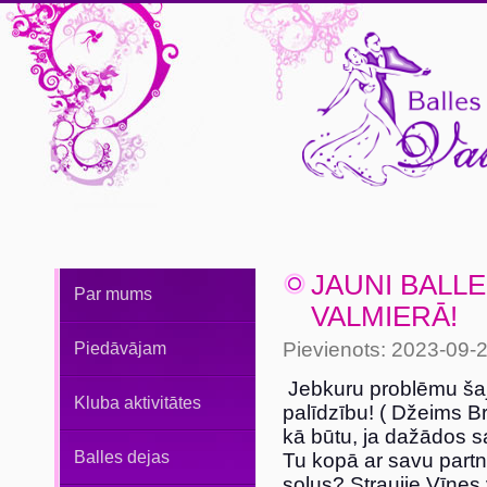
JAUNI BALL
Par mums
VALMIERĀ!
Pievienots: 2023-09-
Piedāvājam
Jebkuru problēmu šajā
Kluba aktivitātes
palīdzību! ( Džeims B
kā būtu, ja dažādos 
Balles dejas
Tu kopā ar savu partne
soļus? Straujie Vīnes 