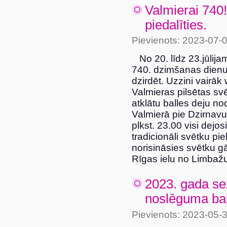
Valmierai 740
piedalīties.
Pievienots: 2023-07-
No 20. līdz 23.jūlij
740. dzimšanas dienu
dzirdēt. Uzzini vair
Valmieras pilsētas sv
atklātu balles deju nod
Valmierā pie Dzirnavu
plkst. 23.00 visi dej
tradicionāli svētku piek
norisināsies svētku gā
Rīgas ielu no Limbažu
2023. gada s
noslēguma ball
Pievienots: 2023-05-