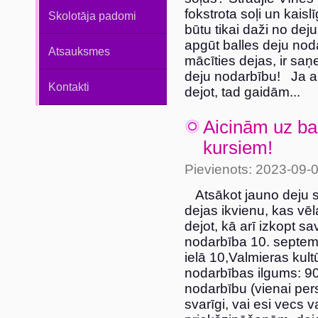
fokstrota soļi un kaisl
Skolotāja padomi
būtu tikai daži no dej
apgūt balles deju nod
Atsauksmes
mācīties dejas, ir sa
deju nodarbību! Ja arī
Kontakti
dejot, tad gaidām...
Aicinām uz ba
kursiem!
Pievienots: 2023-09-
Atsākot jauno deju s
dejas ikvienu, kas vēl
dejot, kā arī izkopt sa
nodarbība 10. septemb
ielā 10,Valmieras kult
nodarbības ilgums: 9
nodarbību (vienai per
svarīgi, vai esi vecs v